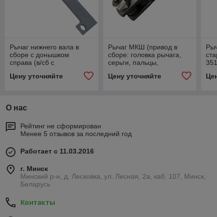
Рычаг нижнего вала в
Рычаг МКШ (привод в
Ры
сборе с донышком
сборе: головка рычага,
ста
справа (в/сб с
серьги, пальцы,
35
подшипником)
подшипники, втулки,
Цену уточняйте
Цену уточняйте
Це
142.03.00.230-01
гайки) ЖХН-03.010
О нас
Рейтинг не сформирован
Менее 5 отзывов за последний год
Работает с 11.03.2016
г. Минск
Минский р-н, д. Лесковка, ул. Лесная, 2а, каб. 107, Минск,
Беларусь
Контакты