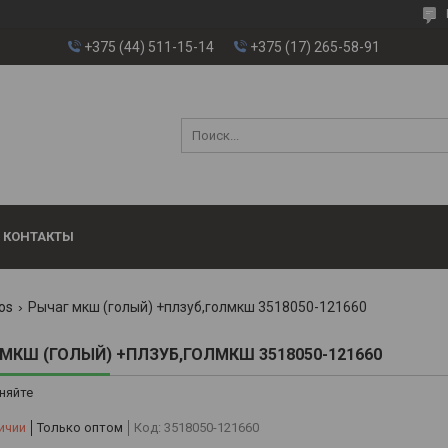
+375 (44) 511-15-14
+375 (17) 265-58-91
КОНТАКТЫ
os
Рычаг мкш (голый) +плзуб,голмкш 3518050-121660
МКШ (ГОЛЫЙ) +ПЛЗУБ,ГОЛМКШ 3518050-121660
няйте
ичии
Только оптом
Код:
3518050-121660