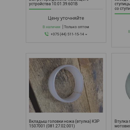
устройства 10.01.39.601В
ступицы
со ступ
Цену уточняйте
В наличии
Только оптом
+375 (44) 511-15-14
3518050-1
Вкладыш головки ножа (втулка) КЗР
Втулка 
1507001 (081.27.02.001)
мотови