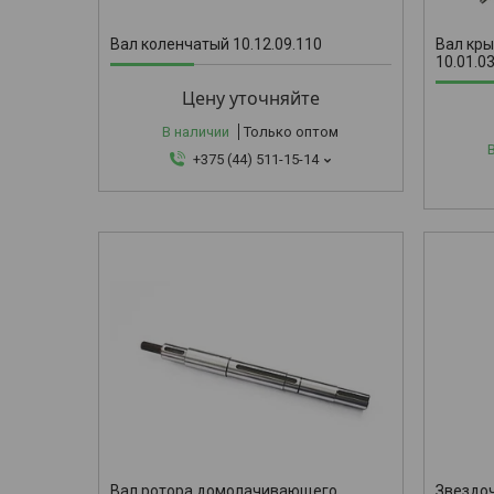
Вал коленчатый 10.12.09.110
Вал кры
10.01.0
Цену уточняйте
В наличии
Только оптом
+375 (44) 511-15-14
10.27.02.
Вал ротора домолачивающего
Звездоч