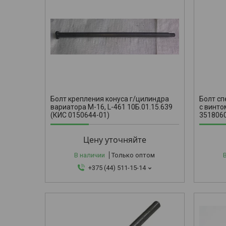
3518060-1
Болт крепления конуса г/цилиндра
Болт сп
вариатора М-16, L-461 10Б.01.15.639
с винто
(КИС 0150644-01)
351806
Цену уточняйте
В наличии
Только оптом
+375 (44) 511-15-14