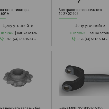
лача вентилятора
Вал транспортера нижнего
3.601А
10.27.02.602
Цену уточняйте
Цену уточняйте
В наличии
Только оптом
В наличии
Только опто
+375 (44) 511-15-14
+375 (44) 511-15-14
3518050-1
ка верхнего вала н/к без
Вилка МКШ 3518050-16365