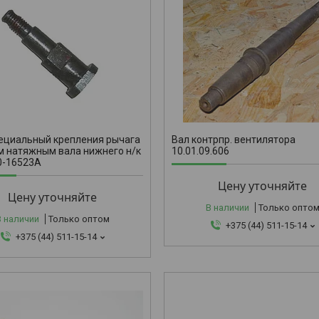
10.01.09.
ециальный крепления рычага
Вал контрпр. вентилятора
м натяжным вала нижнего н/к
10.01.09.606
0-16523А
Цену уточняйте
Цену уточняйте
В наличии
Только опто
В наличии
Только оптом
+375 (44) 511-15-14
+375 (44) 511-15-14