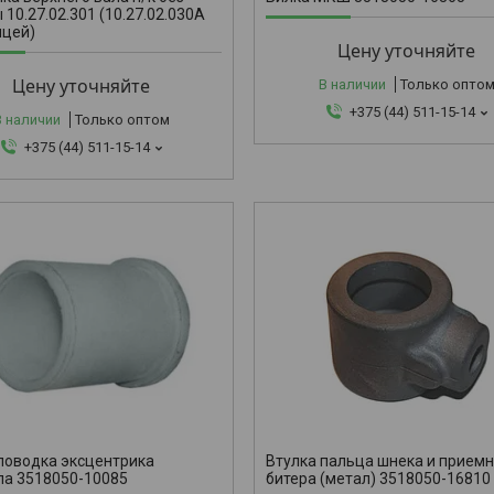
 10.27.02.301 (10.27.02.030А
ицей)
Цену уточняйте
Цену уточняйте
В наличии
Только опто
+375 (44) 511-15-14
В наличии
Только оптом
+375 (44) 511-15-14
3518050-1
поводка эксцентрика
Втулка пальца шнека и прием
ла 3518050-10085
битера (метал) 3518050-16810