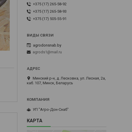
+375 (17) 265-58-92
+375 (17) 265-58-93
+375 (17) 505-55-91
agrodonsnab.by
agrods1@mail.ru
Минский р-н, д. Лесковка, ул. Лесная, 2а,
каб. 107, Минск, Беларусь
м
УП "Агро-Дон-Снаб"
КАРТА