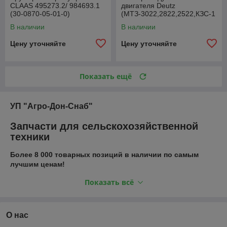
CLAAS 495273.2/ 984693.1
двигателя Deutz
(30-0870-05-01-0)
(МТЗ-3022,2822,2522,КЗС-1
218) P777869 (RS3871)
В наличии
В наличии
Цену уточняйте
Цену уточняйте
Показать ещё
УП "Агро-Дон-Снаб"
Запчасти для сельскохозяйственной
техники
Более 8 000 товарных позиций в наличии по самым
лучшим ценам!
Предлагаем широкий ассортимент комплектующих
Показать всё
напрямую от ведущих производителей. Гарантируем
высокое качество продукции, бесперебойные поставки
заказов в оговоренные сроки по всей Республике Беларусь,
О нас
выгодные условия сотрудничества для оптовых клиентов.
Также наша компания занимается ремонтом и диагностикой