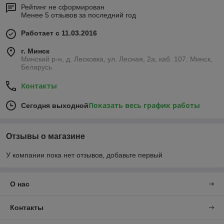
Рейтинг не сформирован
зерноуборочных машин и комбайнов.
Менее 5 отзывов за последний год
Работает с 11.03.2016
Унитарное предприятие «Агро-Дон-
Снаб» предлагает
г. Минск
Минский р-н, д. Лесковка, ул. Лесная, 2а, каб. 107, Минск,
Запчасти
— продаем комплектующие для
Беларусь
почвообрабатывающих машин, зерно- и
кормоуборочной техники от известных отечественных и
Контакты
зарубежных производителей: John Deere, Baldwin,
MWS Schneidwerkzeuge, Tagex, «Гомсельмаш», РСМ,
Показать весь график работы
Сегодня выходной
Deutz.
Ремонт
— оказываем услуги ремонта, проводим
диагностику зерноуборочных машин и комбайнов
Отзывы о магазине
«Дон-1500Б» и Acros 530 на профессиональном
уровне.
У компании пока нет отзывов, добавьте первый
Приглашаем к сотрудничеству!
О нас
Коммерческие организации и государственные предприятия
Контакты
Республики Беларусь и стран СНГ, имеющие в эксплуатации
сельскохозяйственный транспорт отечественного или