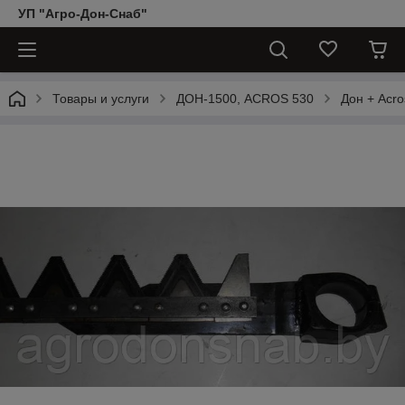
УП "Агро-Дон-Снаб"
Товары и услуги
ДОН-1500, АCROS 530
Дон + Acro