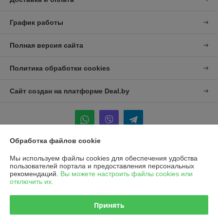
График работы
Полная версия сайта
Политика обработки cookies
Сайт создан на платформе Deal.by
Обработка файлов cookie
Информация для покупателя
Мы используем файлы cookies для обеспечения удобства
пользователей портала и предоставления персональных
Юридическое лицо:
УП "Агро-Дон-Снаб"
рекомендаций.
Вы можете настроить файлы cookies или
220086 г. Минск, ул. Славинского 8А, к.5
отключить их.
Регистрационный номер ЕГР: 190437992
Принять
УНП: 190437992