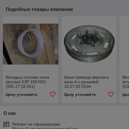
Подобные товары компании
Вкладыш головки ножа
Шкив привода верхнего
Вкл
(втулка) КЗР 1507001
вала 4-х ручьевой
(вт
(081.27.02.001)
10.27.02.010А
(КЗ
Цену уточняйте
Цену уточняйте
Це
О нас
Рейтинг не сформирован
Менее 5 отзывов за последний год