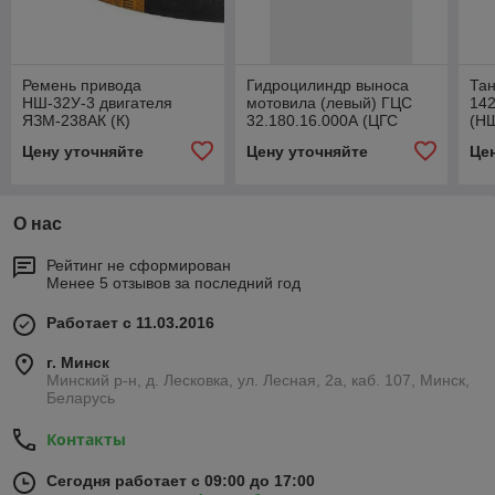
Ремень привода
Гидроцилиндр выноса
Та
НШ-32У-3 двигателя
мотовила (левый) ГЦС
142
ЯЗМ-238АК (К)
32.180.16.000А (ЦГС
(Н
B17х1140Li 1180Lw
32.16.000-04, ГА-43000)
Цену уточняйте
Цену уточняйте
Це
(B(Б)-1180, 14х13-1180)
О нас
Рейтинг не сформирован
Менее 5 отзывов за последний год
Работает с 11.03.2016
г. Минск
Минский р-н, д. Лесковка, ул. Лесная, 2а, каб. 107, Минск,
Беларусь
Контакты
Сегодня работает с 09:00 до 17:00