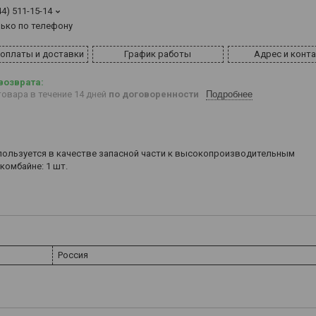
44) 511-15-14
лько по телефону
 оплаты и доставки
График работы
Адрес и конт
овара в течение 14 дней
по договоренности
Подробнее
спользуется в качестве запасной части к высокопроизводительным
омбайне: 1 шт.
Россия