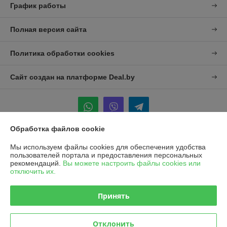
График работы
Полная версия сайта
Политика обработки cookies
Сайт создан на платформе Deal.by
Обработка файлов cookie
Информация для покупателя
Мы используем файлы cookies для обеспечения удобства
пользователей портала и предоставления персональных
Юридическое лицо:
УП "Агро-Дон-Снаб"
рекомендаций.
Вы можете настроить файлы cookies или
220086 г. Минск, ул. Славинского 8А, к.5
отключить их.
Регистрационный номер ЕГР: 190437992
Принять
УНП: 190437992
Регистрационный орган: Минский городской исполнительный комитет
Отклонить