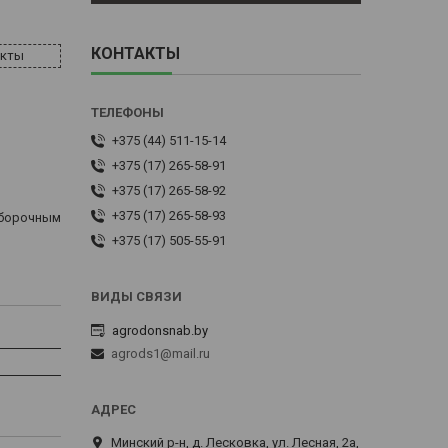
КОНТАКТЫ
акты
+375 (44) 511-15-14
+375 (17) 265-58-91
+375 (17) 265-58-92
+375 (17) 265-58-93
уборочным
+375 (17) 505-55-91
agrodonsnab.by
agrods1@mail.ru
Минский р-н, д. Лесковка, ул. Лесная, 2а,