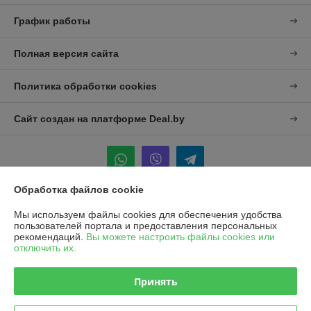
График работы
Полная версия сайта
Политика обработки cookies
Сайт создан на платформе Deal.by
Обработка файлов cookie
Информация для покупателя
Мы используем файлы cookies для обеспечения удобства
пользователей портала и предоставления персональных
Юридическое лицо:
УП "Агро-Дон-Снаб"
рекомендаций.
Вы можете настроить файлы cookies или
220086 г. Минск, ул. Славинского 8А, к.5
отключить их.
Регистрационный номер ЕГР: 190437992
Принять
УНП: 190437992
Регистрационный орган: Минский городской исполнительный комитет