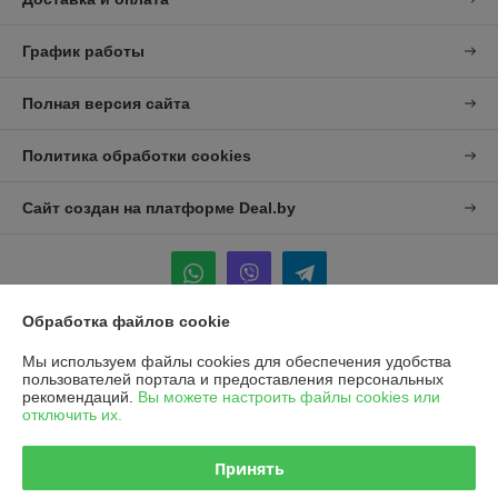
График работы
Полная версия сайта
Политика обработки cookies
Сайт создан на платформе Deal.by
Обработка файлов cookie
Информация для покупателя
Мы используем файлы cookies для обеспечения удобства
пользователей портала и предоставления персональных
Юридическое лицо:
УП "Агро-Дон-Снаб"
рекомендаций.
Вы можете настроить файлы cookies или
220086 г. Минск, ул. Славинского 8А, к.5
отключить их.
Регистрационный номер ЕГР: 190437992
Принять
УНП: 190437992