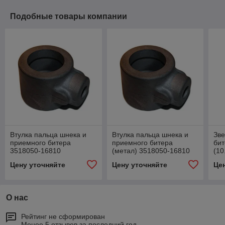
Подобные товары компании
Втулка пальца шнека и
Втулка пальца шнека и
Зве
приемного битера
приемного битера
бит
3518050-16810
(метал) 3518050-16810
(10
10.
Цену уточняйте
Цену уточняйте
Це
О нас
Рейтинг не сформирован
Менее 5 отзывов за последний год