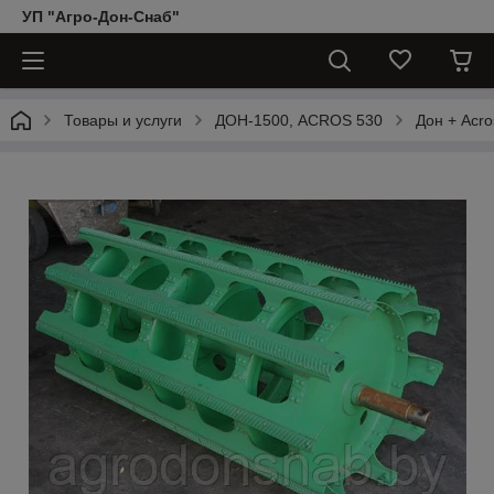
УП "Агро-Дон-Снаб"
Товары и услуги
ДОН-1500, АCROS 530
Дон + Acro