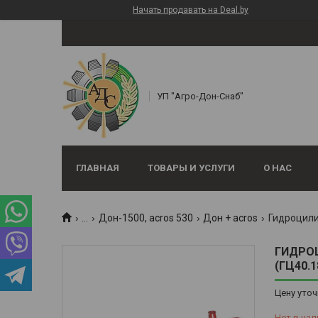
Начать продавать на Deal.by
УП "Агро-Дон-Снаб"
ГЛАВНАЯ
ТОВАРЫ И УСЛУГИ
О НАС
...
Дон-1500, аcros 530
Дон + acros
ГИДРОЦ
(ГЦ40.1
Цену уточ
Нет в нал