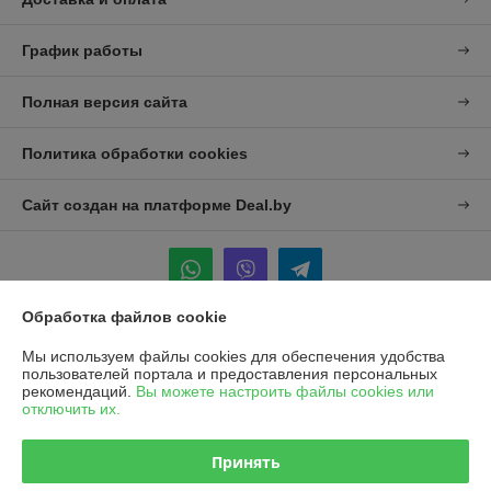
График работы
Полная версия сайта
Политика обработки cookies
Сайт создан на платформе Deal.by
Обработка файлов cookie
Информация для покупателя
Мы используем файлы cookies для обеспечения удобства
пользователей портала и предоставления персональных
Юридическое лицо:
УП "Агро-Дон-Снаб"
рекомендаций.
Вы можете настроить файлы cookies или
220086 г. Минск, ул. Славинского 8А, к.5
отключить их.
Регистрационный номер ЕГР: 190437992
Принять
УНП: 190437992