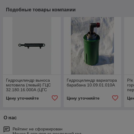
Подобные товары компании
Гидроцилиндр выноса
Гидроцилиндр вариатора
Р/к
мотовила (левый) ГЦС
барабана 10.09.01.010А
гор
32.180.16.000А (ЦГС
пе
32.16.000-04, ГА-43000)
ГСЦ
Цену уточняйте
Цену уточняйте
Це
О нас
Рейтинг не сформирован
Менее 5 отзывов за последний год