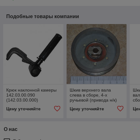
Подобные товары компании
Крюк наклонной камеры
Шкив верхнего вала
Шк
142.03.00.090
слева в сборе, 4-х
вал
(142.03.00.000)
ручьевой (привода н/к)
сбо
142.03.00.150
Цену уточняйте
Цену уточняйте
Це
О нас