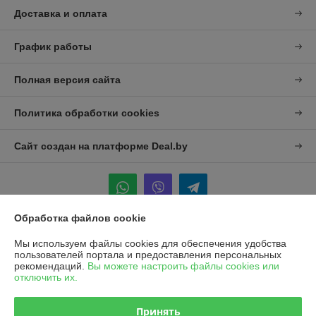
Доставка и оплата
График работы
Полная версия сайта
Политика обработки cookies
Сайт создан на платформе Deal.by
Обработка файлов cookie
Информация для покупателя
Мы используем файлы cookies для обеспечения удобства
пользователей портала и предоставления персональных
Юридическое лицо:
УП "Агро-Дон-Снаб"
рекомендаций.
Вы можете настроить файлы cookies или
220086 г. Минск, ул. Славинского 8А, к.5
отключить их.
Регистрационный номер ЕГР: 190437992
Принять