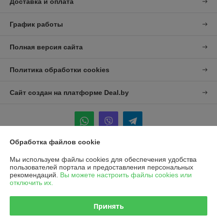
Доставка и оплата
График работы
Полная версия сайта
Политика обработки cookies
Сайт создан на платформе Deal.by
Обработка файлов cookie
Информация для покупателя
Мы используем файлы cookies для обеспечения удобства
пользователей портала и предоставления персональных
Юридическое лицо:
УП "Агро-Дон-Снаб"
рекомендаций.
Вы можете настроить файлы cookies или
220086 г. Минск, ул. Славинского 8А, к.5
отключить их.
Регистрационный номер ЕГР: 190437992
Принять
УНП: 190437992