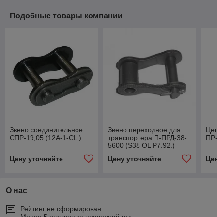
Подобные товары компании
Звено соединительное
Звено переходное для
Цеп
СПР-19,05 (12А-1-CL )
транспортера П-ПРД-38-
ПР-
5600 (S38 OL Р7.92.)
Цену уточняйте
Цену уточняйте
Це
О нас
Рейтинг не сформирован
Менее 5 отзывов за последний год