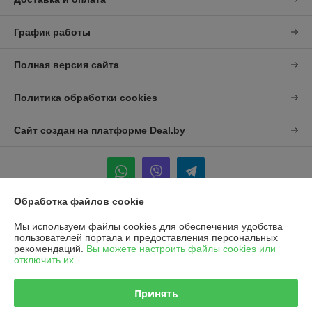
График работы
Полная версия сайта
Политика обработки cookies
Сайт создан на платформе Deal.by
Обработка файлов cookie
Информация для покупателя
Мы используем файлы cookies для обеспечения удобства
пользователей портала и предоставления персональных
Юридическое лицо:
УП "Агро-Дон-Снаб"
рекомендаций.
Вы можете настроить файлы cookies или
220086 г. Минск, ул. Славинского 8А, к.5
отключить их.
Регистрационный номер ЕГР: 190437992
Принять
УНП: 190437992