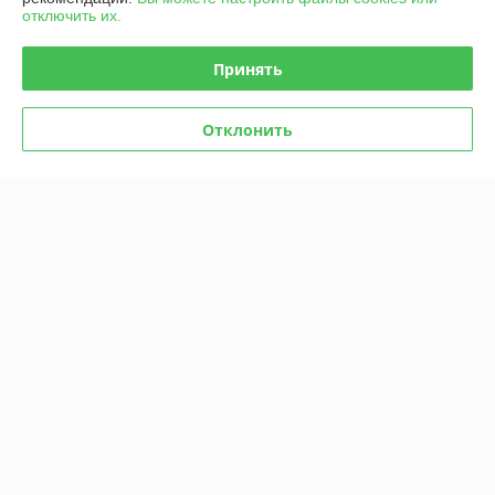
отключить их.
График работы
Принять
Полная версия сайта
Отклонить
Политика обработки cookies
Сайт создан на платформе Deal.by
Информация для покупателя
Юридическое лицо:
УП "Агро-Дон-Снаб"
220086 г. Минск, ул. Славинского 8А, к.5
Регистрационный номер ЕГР: 190437992
УНП: 190437992