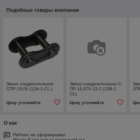
Подобные товары компании
Звено соединительное
Звено соединительное С-
Зве
СПР-19,05 (12А-1-CL )
ПР-15,875-23-2 (10В-1
2ПР
CL)
Цену уточняйте
Цену уточняйте
Це
О нас
Рейтинг не сформирован
Менее 5 отзывов за последний год