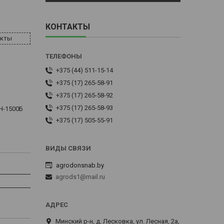
КОНТАКТЫ
акты
+375 (44) 511-15-14
+375 (17) 265-58-91
+375 (17) 265-58-92
+375 (17) 265-58-93
Н-1500Б
+375 (17) 505-55-91
agrodonsnab.by
agrods1@mail.ru
Минский р-н, д. Лесковка, ул. Лесная, 2а,