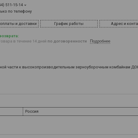
44) 511-15-14
лько по телефону
 оплаты и доставки
График работы
Адрес и конт
овара в течение 14 дней
по договоренности
Подробнее
пасной части к высокопроизводительным зерноуборочным комбайнам ДО
Россия