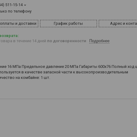
44) 511-15-14
лько по телефону
 оплаты и доставки
График работы
Адрес и конт
овара в течение 14 дней
по договоренности
Подробнее
ние 16 МПа Предельное давление 20 МПа Габариты 600х76 Полный ход 
пользуется в качестве запасной части к высокопроизводительным
чество на комбайне: 1 шт.