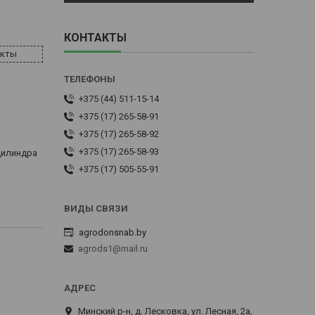
КОНТАКТЫ
акты
+375 (44) 511-15-14
+375 (17) 265-58-91
+375 (17) 265-58-92
+375 (17) 265-58-93
цилиндра
+375 (17) 505-55-91
agrodonsnab.by
agrods1@mail.ru
Минский р-н, д. Лесковка, ул. Лесная, 2а,