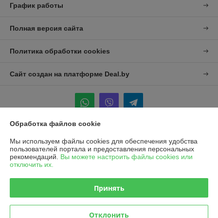
График работы
Полная версия сайта
Политика обработки cookies
Сайт создан на платформе Deal.by
Обработка файлов cookie
Информация для покупателя
Мы используем файлы cookies для обеспечения удобства
пользователей портала и предоставления персональных
Юридическое лицо:
УП "Агро-Дон-Снаб"
рекомендаций.
Вы можете настроить файлы cookies или
220086 г. Минск, ул. Славинского 8А, к.5
отключить их.
Регистрационный номер ЕГР: 190437992
Принять
УНП: 190437992
Регистрационный орган: Минский городской исполнительный комитет
Отклонить