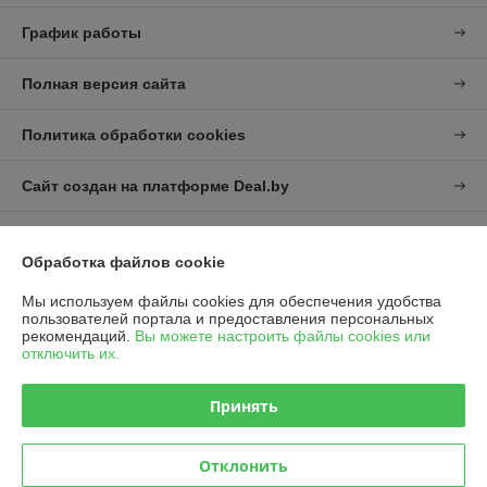
График работы
Полная версия сайта
Политика обработки cookies
Сайт создан на платформе Deal.by
Обработка файлов cookie
Мы используем файлы cookies для обеспечения удобства
пользователей портала и предоставления персональных
Информация для покупателя
рекомендаций.
Вы можете настроить файлы cookies или
отключить их.
Юридическое лицо:
УП "Агро-Дон-Снаб"
220086 г. Минск, ул. Славинского 8А, к.5
Принять
Регистрационный номер ЕГР: 190437992
УНП: 190437992
Отклонить
Регистрационный орган: Минский городской исполнительный комитет