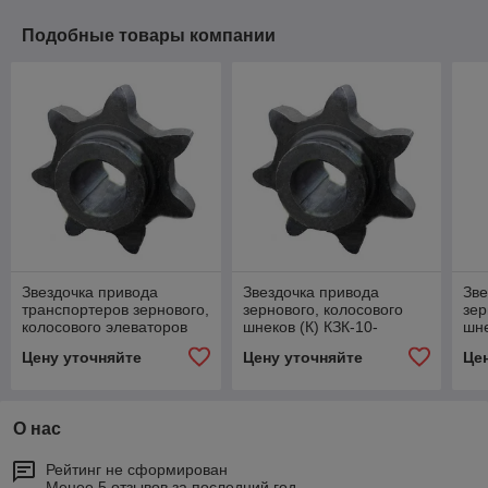
Подобные товары компании
Звездочка привода
Звездочка привода
Зве
транспортеров зернового,
зернового, колосового
зер
колосового элеваторов
шнеков (К) КЗК-10-
шне
КЗК-10-0218611-01
0218611
Цену уточняйте
Цену уточняйте
Це
О нас
Рейтинг не сформирован
Менее 5 отзывов за последний год