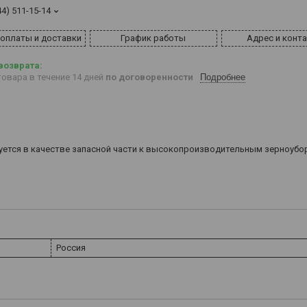
44) 511-15-14
 оплаты и доставки
График работы
Адрес и конт
овара в течение 14 дней
по договоренности
Подробнее
ьзуется в качестве запасной части к высокопроизводительным зерноуб
Россия