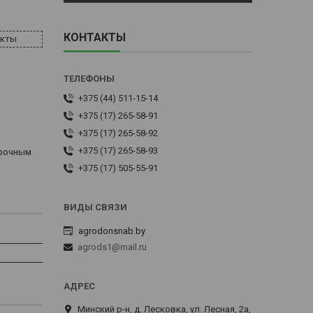
КОНТАКТЫ
акты
+375 (44) 511-15-14
+375 (17) 265-58-91
+375 (17) 265-58-92
+375 (17) 265-58-93
орочным
+375 (17) 505-55-91
agrodonsnab.by
agrods1@mail.ru
Минский р-н, д. Лесковка, ул. Лесная, 2а,