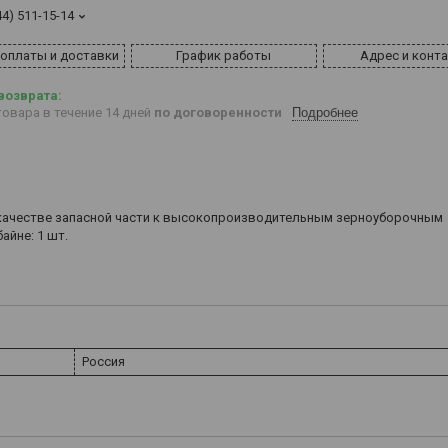
44) 511-15-14
 оплаты и доставки
График работы
Адрес и конт
овара в течение 14 дней
по договоренности
Подробнее
в качестве запасной части к высокопроизводительным зерноуборочным
айне: 1 шт.
Россия