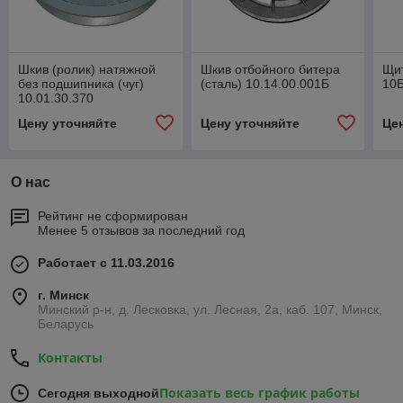
Шкив (ролик) натяжной
Шкив отбойного битера
Щи
без подшипника (чуг)
(сталь) 10.14.00.001Б
10Б
10.01.30.370
(10.01.30.900) (с подшип.
Цену уточняйте
Цену уточняйте
Це
10.01.30.150Б)
О нас
Рейтинг не сформирован
Менее 5 отзывов за последний год
Работает с 11.03.2016
г. Минск
Минский р-н, д. Лесковка, ул. Лесная, 2а, каб. 107, Минск,
Беларусь
Контакты
Показать весь график работы
Сегодня выходной