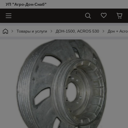
УП "Агро-Дон-Снаб"
Товары и услуги
ДОН-1500, АCROS 530
Дон + Acro