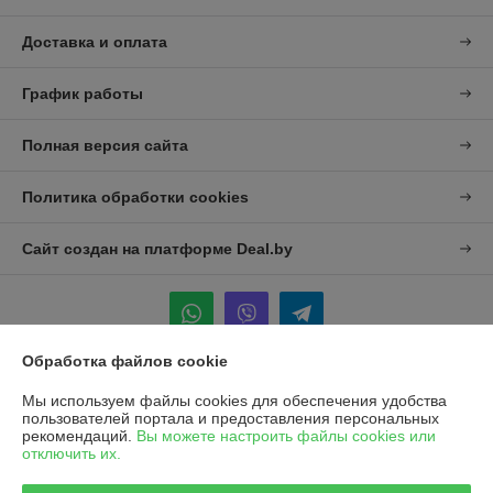
Доставка и оплата
График работы
Полная версия сайта
Политика обработки cookies
Сайт создан на платформе Deal.by
Обработка файлов cookie
Информация для покупателя
Мы используем файлы cookies для обеспечения удобства
пользователей портала и предоставления персональных
Юридическое лицо:
УП "Агро-Дон-Снаб"
рекомендаций.
Вы можете настроить файлы cookies или
220086 г. Минск, ул. Славинского 8А, к.5
отключить их.
Регистрационный номер ЕГР: 190437992