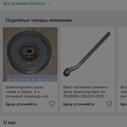
Все условия оплаты
Подобные товары компании
Шкив верхнего вала
Винт натяжной нижнего
Ва
слева в сборе, 4-х
вала транспортера н/к
тра
ручьевой (привода н/к)
3518060-16522А (КЗК
ры
(РСМ) 142.03.00.150
1770617)
Цену уточняйте
Цену уточняйте
Це
О нас