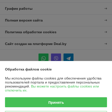
График работы
Полная версия сайта
Политика обработки cookies
Сайт создан на платформе Deal.by
Обработка файлов cookie
Информация для покупателя
Мы используем файлы cookies для обеспечения удобства
пользователей портала и предоставления персональных
Юридическое лицо:
УП "Агро-Дон-Снаб"
рекомендаций.
Вы можете настроить файлы cookies или
220086 г. Минск, ул. Славинского 8А, к.5
отключить их.
Регистрационный номер ЕГР: 190437992
Принять
УНП: 190437992