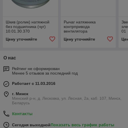
Шкив (ролик) натяжной
Рычаг натяжника
Зве
без подшипника (чуг)
контрпривода
эле
10.01.30.370
вентилятора
01
(10.01.30.900) (с подшип.
10.01.30.350Б
Цену уточняйте
Цену уточняйте
Це
10.01.30.150Б)
О нас
Рейтинг не сформирован
Менее 5 отзывов за последний год
Работает с 11.03.2016
г. Минск
Минский р-н, д. Лесковка, ул. Лесная, 2а, каб. 107, Минск,
Беларусь
Контакты
Показать весь график работы
Сегодня выходной