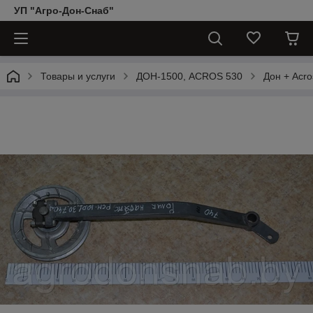
УП "Агро-Дон-Снаб"
Товары и услуги
ДОН-1500, АCROS 530
Дон + Acro