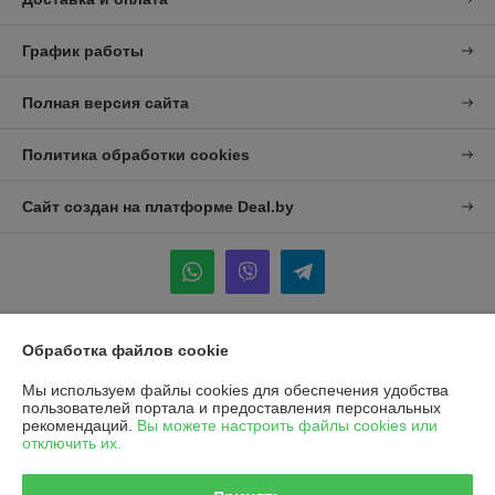
График работы
Полная версия сайта
Политика обработки cookies
Сайт создан на платформе Deal.by
Обработка файлов cookie
Информация для покупателя
Мы используем файлы cookies для обеспечения удобства
Юридическое лицо:
УП "Агро-Дон-Снаб"
220086 г. Минск, ул. Славинского 8А, к.5
пользователей портала и предоставления персональных
рекомендаций.
Вы можете настроить файлы cookies или
Регистрационный номер ЕГР: 190437992
отключить их.
УНП: 190437992