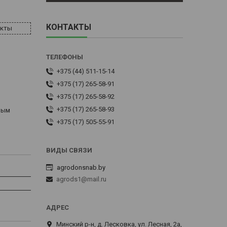
КОНТАКТЫ
акты
+375 (44) 511-15-14
+375 (17) 265-58-91
+375 (17) 265-58-92
+375 (17) 265-58-93
ным
+375 (17) 505-55-91
agrodonsnab.by
agrods1@mail.ru
Минский р-н, д. Лесковка, ул. Лесная, 2а,