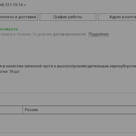
44) 511-15-14
 оплаты и доставки
График работы
Адрес и конт
овара в течение 14 дней
по договоренности
Подробнее
уется в качестве запасной части к высокопроизводительным зерноубороч
тке: 76 шт.
Россия