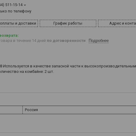
44) 511-15-14
лько по телефону
 оплаты и доставки
График работы
Адрес и конт
овара в течение 14 дней
по договоренности
Подробнее
08 Используется в качестве запасной части к высокопроизводительным
личество на комбайне: 2 шт.
Россия