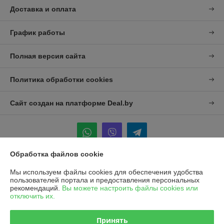
Доставка и оплата
График работы
Полная версия сайта
Политика обработки cookies
Сайт создан на платформе Deal.by
Обработка файлов cookie
Информация для покупателя
Мы используем файлы cookies для обеспечения удобства
пользователей портала и предоставления персональных
Юридическое лицо:
УП "Агро-Дон-Снаб"
рекомендаций.
Вы можете настроить файлы cookies или
220086 г. Минск, ул. Славинского 8А, к.5
отключить их.
Регистрационный номер ЕГР: 190437992
Принять