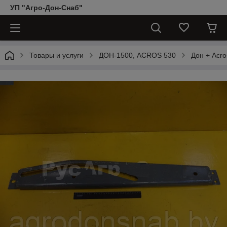
УП "Агро-Дон-Снаб"
Товары и услуги
ДОН-1500, АCROS 530
Дон + Acro