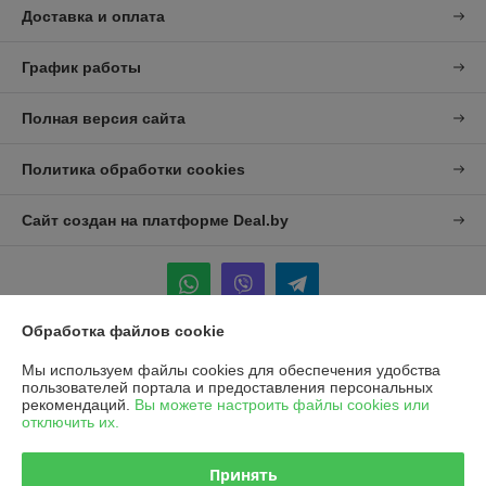
Доставка и оплата
График работы
Полная версия сайта
Политика обработки cookies
Сайт создан на платформе Deal.by
Обработка файлов cookie
Информация для покупателя
Мы используем файлы cookies для обеспечения удобства
пользователей портала и предоставления персональных
Юридическое лицо:
УП "Агро-Дон-Снаб"
рекомендаций.
Вы можете настроить файлы cookies или
220086 г. Минск, ул. Славинского 8А, к.5
отключить их.
Регистрационный номер ЕГР: 190437992
Принять
УНП: 190437992