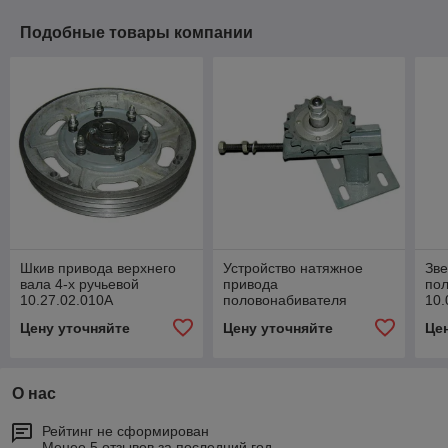
Подобные товары компании
Шкив привода верхнего
Устройство натяжное
Зве
вала 4-х ручьевой
привода
по
10.27.02.010А
половонабивателя
10.
10.01.30.020Б (звездочка
Цену уточняйте
Цену уточняйте
Це
54-2-48-1)
О нас
Рейтинг не сформирован
Менее 5 отзывов за последний год