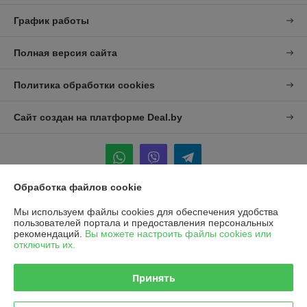
График работы
Полная версия сайта
Политика обработки cookies
Сайт создан на платформе Deal.by
Обработка файлов cookie
Информация для покупателя
Мы используем файлы cookies для обеспечения удобства
пользователей портала и предоставления персональных
Юридическое лицо:
УП "Агро-Дон-Снаб"
рекомендаций.
Вы можете настроить файлы cookies или
220086 г. Минск, ул. Славинского 8А, к.5
отключить их.
Регистрационный номер ЕГР: 190437992
Принять
УНП: 190437992
Регистрационный орган: Минский городской исполнительный комитет