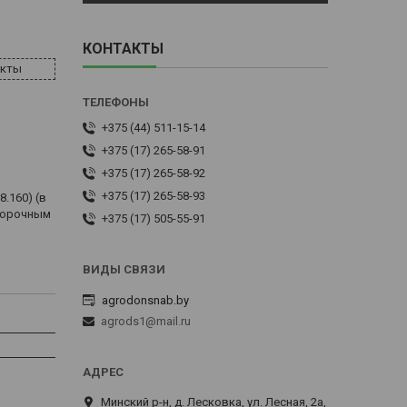
КОНТАКТЫ
акты
+375 (44) 511-15-14
+375 (17) 265-58-91
+375 (17) 265-58-92
+375 (17) 265-58-93
.160) (в
уборочным
+375 (17) 505-55-91
agrodonsnab.by
agrods1@mail.ru
Минский р-н, д. Лесковка, ул. Лесная, 2а,