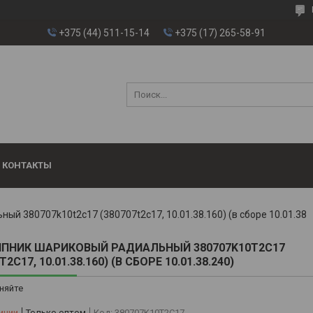
+375 (44) 511-15-14
+375 (17) 265-58-91
КОНТАКТЫ
Подшипник шариковый радиальный 380707k10t2c17 (380707t2c17, 
ПНИК ШАРИКОВЫЙ РАДИАЛЬНЫЙ 380707K10T2C17
T2C17, 10.01.38.160) (В СБОРЕ 10.01.38.240)
няйте
ичии
Только оптом
Код:
380707K10T2C17