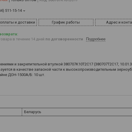
44) 511-15-14
 оплаты и доставки
График работы
Адрес и конт
овара в течение 14 дней
по договоренности
Подробнее
ями и закрепительной втулкой 380707K10T2C17 (380707T2C17, 10.01.38
 Используется в качестве запасной части к высокопроизводительным зерно
йне ДОН-1500А/Б: 10 шт.
Беларусь