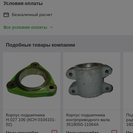
Условия оплаты
Безналичный расчет
Все условия оплаты
Подобные товары компании
Корпус подшипника
Корпус подшипника
По
Н.027.106 (КСН 0104101-
контрприводного вала
ра
02)
3518050-11064А
18
(18
Цену уточняйте
Цену уточняйте
Це