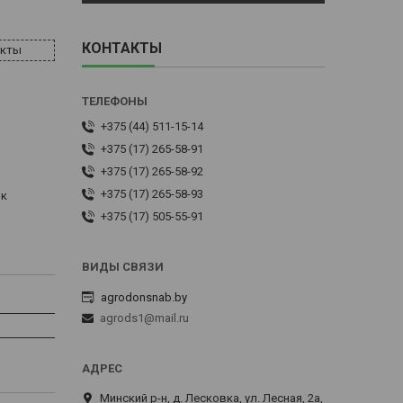
КОНТАКТЫ
акты
+375 (44) 511-15-14
+375 (17) 265-58-91
+375 (17) 265-58-92
+375 (17) 265-58-93
 к
+375 (17) 505-55-91
agrodonsnab.by
agrods1@mail.ru
Минский р-н, д. Лесковка, ул. Лесная, 2а,