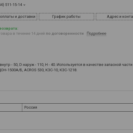
44) 511-15-14
 оплаты и доставки
График работы
Адрес и конт
овара в течение 14 дней
по договоренности
Подробнее
тр - 50, D наруж - 110, H - 40. Используется в качестве запасной части
-1500А/Б, ACROS 530, КЗС-10, КЗС-1218.
Россия