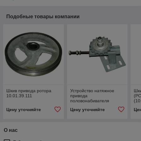
Подобные товары компании
Шкив привода ротора
Устройство натяжное
Шки
10.01.39.111
привода
(Р
половонабивателя
(10
10.01.30.020Б (звездочка
10.
Цену уточняйте
Цену уточняйте
Це
54-2-48-1)
О нас