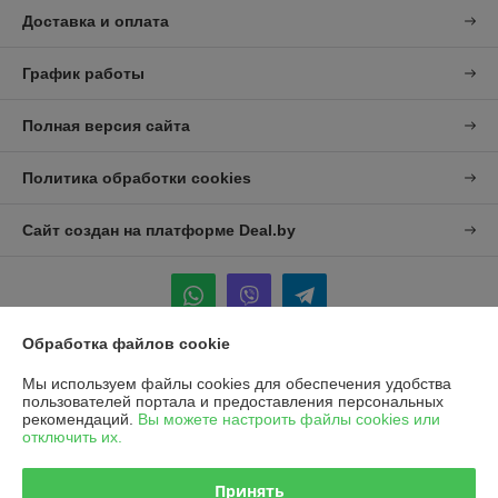
Доставка и оплата
График работы
Полная версия сайта
Политика обработки cookies
Сайт создан на платформе Deal.by
Обработка файлов cookie
Информация для покупателя
Мы используем файлы cookies для обеспечения удобства
пользователей портала и предоставления персональных
Юридическое лицо:
УП "Агро-Дон-Снаб"
рекомендаций.
Вы можете настроить файлы cookies или
220086 г. Минск, ул. Славинского 8А, к.5
отключить их.
Регистрационный номер ЕГР: 190437992
Принять