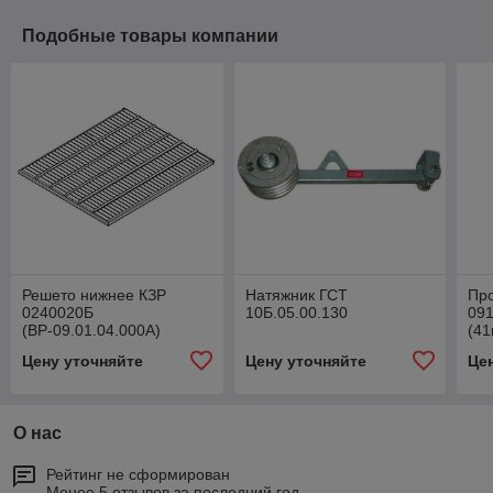
Подобные товары компании
Решето нижнее КЗР
Натяжник ГСТ
Про
0240020Б
10Б.05.00.130
091
(ВР-09.01.04.000А)
(41
10Б
Цену уточняйте
Цену уточняйте
Це
О нас
Рейтинг не сформирован
Менее 5 отзывов за последний год