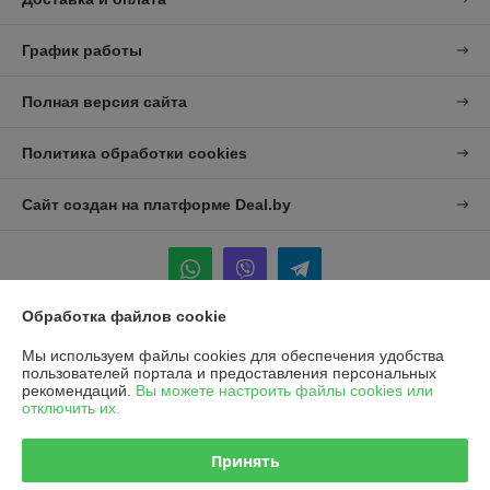
График работы
Полная версия сайта
Политика обработки cookies
Сайт создан на платформе Deal.by
Обработка файлов cookie
Информация для покупателя
Мы используем файлы cookies для обеспечения удобства
пользователей портала и предоставления персональных
Юридическое лицо:
УП "Агро-Дон-Снаб"
рекомендаций.
Вы можете настроить файлы cookies или
220086 г. Минск, ул. Славинского 8А, к.5
отключить их.
Регистрационный номер ЕГР: 190437992
Принять
УНП: 190437992