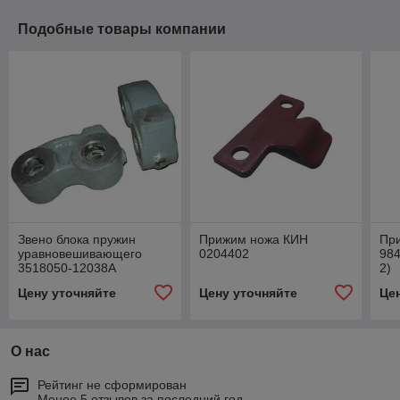
Подобные товары компании
Звено блока пружин
Прижим ножа КИН
Пр
уравновешивающего
0204402
984
3518050-12038А
2)
Цену уточняйте
Цену уточняйте
Це
О нас
Рейтинг не сформирован
Менее 5 отзывов за последний год