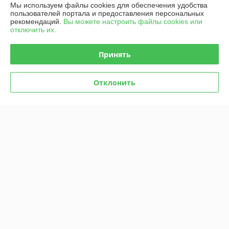
Мы используем файлы cookies для обеспечения удобства
пользователей портала и предоставления персональных
График работы
рекомендаций.
Вы можете настроить файлы cookies или
отключить их.
Полная версия сайта
Принять
Политика обработки cookies
Отклонить
Сайт создан на платформе Deal.by
Информация для покупателя
Юридическое лицо:
УП "Агро-Дон-Снаб"
220086 г. Минск, ул. Славинского 8А, к.5
Регистрационный номер ЕГР: 190437992
УНП: 190437992
Регистрационный орган: Минский городской исполнительный комитет