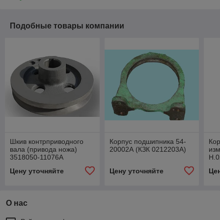
Подобные товары компании
Шкив контрприводного
Корпус подшипника 54-
Кор
вала (привода ножа)
20002А (КЗК 0212203А)
изм
3518050-11076А
Н.0
02
Цену уточняйте
Цену уточняйте
Це
О нас