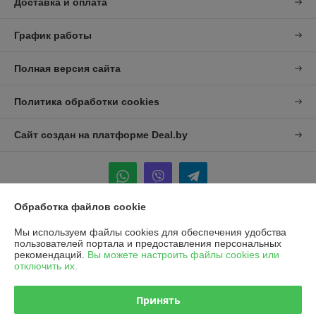
Доставка и оплата
График работы
Полная версия сайта
Политика обработки cookies
Сайт создан на платформе Deal.by
Обработка файлов cookie
Информация для покупателя
Мы используем файлы cookies для обеспечения удобства
пользователей портала и предоставления персональных
Юридическое лицо:
УП "Агро-Дон-Снаб"
рекомендаций.
Вы можете настроить файлы cookies или
220086 г. Минск, ул. Славинского 8А, к.5
отключить их.
Регистрационный номер ЕГР: 190437992
Принять
УНП: 190437992