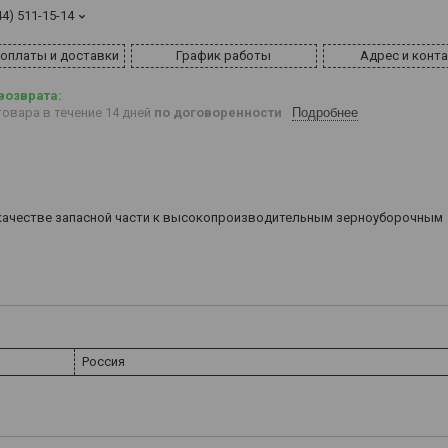
44) 511-15-14
 оплаты и доставки
График работы
Адрес и конт
овара в течение 14 дней
по договоренности
Подробнее
в качестве запасной части к высокопроизводительным зерноуборочным
Россия