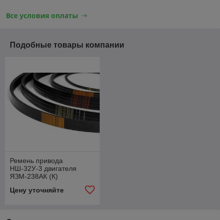
Все условия оплаты
Подобные товары компании
Ремень привода
НШ-32У-3 двигателя
ЯЗМ-238АК (К)
B17х1140Li 1180Lw
Цену уточняйте
(B(Б)-1180, 14х13-1180)