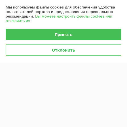
Контакты
Мы используем файлы cookies для обеспечения удобства
пользователей портала и предоставления персональных
рекомендаций.
Вы можете настроить файлы cookies или
Доставка и оплата
отключить их.
График работы
Принять
Полная версия сайта
Отклонить
Политика обработки cookies
Сайт создан на платформе Deal.by
Информация для покупателя
Юридическое лицо:
УП "Агро-Дон-Снаб"
220086 г. Минск, ул. Славинского 8А, к.5