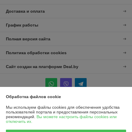
Доставка и оплата
График работы
Полная версия сайта
Политика обработки cookies
Сайт создан на платформе Deal.by
Обработка файлов cookie
Информация для покупателя
Мы используем файлы cookies для обеспечения удобства
пользователей портала и предоставления персональных
Юридическое лицо:
УП "Агро-Дон-Снаб"
рекомендаций.
Вы можете настроить файлы cookies или
220086 г. Минск, ул. Славинского 8А, к.5
отключить их.
Регистрационный номер ЕГР: 190437992