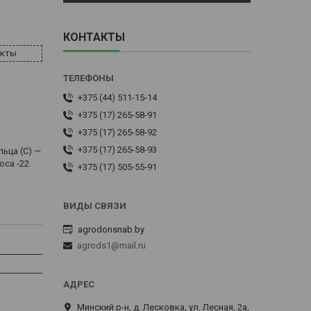
КОНТАКТЫ
акты
+375 (44) 511-15-14
+375 (17) 265-58-91
+375 (17) 265-58-92
+375 (17) 265-58-93
льца (С) —
оса -22
+375 (17) 505-55-91
agrodonsnab.by
agrods1@mail.ru
Минский р-н, д. Лесковка, ул. Лесная, 2а,