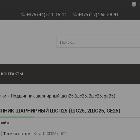
+375 (44) 511-15-14
+375 (17) 265-58-91
КОНТАКТЫ
ики
Подшипник шарнирный шсп25 (шс25, 2шс25, ge25)
НИК ШАРНИРНЫЙ ШСП25 (ШС25, 2ШС25, GE25)
няйте
Только оптом
Код:
ШСП25 (ШС2