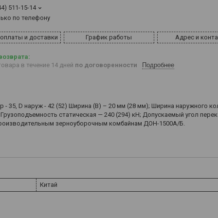
44) 511-15-14
лько по телефону
 оплаты и доставки
График работы
Адрес и конт
овара в течение 14 дней
по договоренности
Подробнее
 35, D наруж - 42 (52) Ширина (В) – 20 мм (28 мм); Ширина наружного ко
; Грузоподъемность статическая — 240 (294) кН; Допускаемый угол перек
опроизводительным зерноуборочным комбайнам ДОН-1500А/Б.
Китай