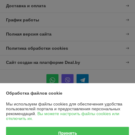
Доставка и оплата
График работы
Полная версия сайта
Политика обработки cookies
Сайт создан на платформе Deal.by
Обработка файлов cookie
Информация для покупателя
Мы используем файлы cookies для обеспечения удобства
пользователей портала и предоставления персональных
Юридическое лицо:
УП "Агро-Дон-Снаб"
рекомендаций.
Вы можете настроить файлы cookies или
220086 г. Минск, ул. Славинского 8А, к.5
отключить их.
Регистрационный номер ЕГР: 190437992
Принять