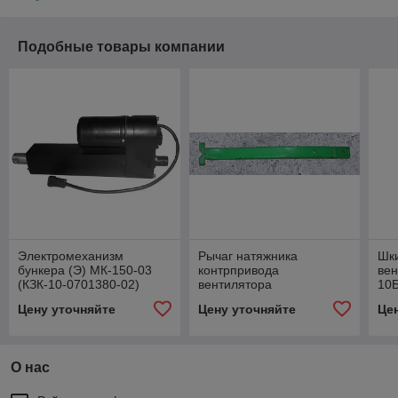
Подобные товары компании
Электромеханизм
Рычаг натяжника
Шк
бункера (Э) МК-150-03
контрпривода
ве
(КЗК-10-0701380-02)
вентилятора
10Б
10.01.30.350Б
Цену уточняйте
Цену уточняйте
Це
О нас