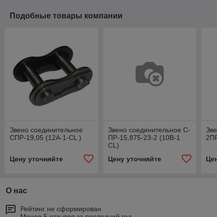
Подобные товары компании
Звено соединительное
Звено соединительное С-
Зве
СПР-19,05 (12А-1-CL )
ПР-15,875-23-2 (10В-1
2ПР
CL)
Цену уточняйте
Цену уточняйте
Це
О нас
Рейтинг не сформирован
Менее 5 отзывов за последний год