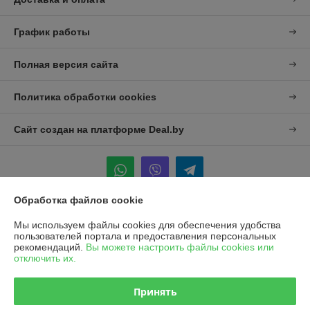
График работы
Полная версия сайта
Политика обработки cookies
Сайт создан на платформе Deal.by
Обработка файлов cookie
Информация для покупателя
Мы используем файлы cookies для обеспечения удобства
пользователей портала и предоставления персональных
Юридическое лицо:
УП "Агро-Дон-Снаб"
рекомендаций.
Вы можете настроить файлы cookies или
220086 г. Минск, ул. Славинского 8А, к.5
отключить их.
Регистрационный номер ЕГР: 190437992
Принять
УНП: 190437992