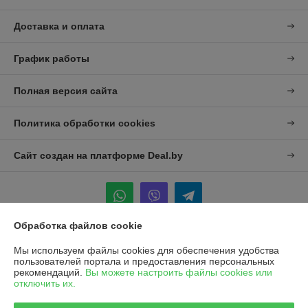
Доставка и оплата
График работы
Полная версия сайта
Политика обработки cookies
Сайт создан на платформе Deal.by
Обработка файлов cookie
Информация для покупателя
Мы используем файлы cookies для обеспечения удобства
пользователей портала и предоставления персональных
Юридическое лицо:
УП "Агро-Дон-Снаб"
рекомендаций.
Вы можете настроить файлы cookies или
220086 г. Минск, ул. Славинского 8А, к.5
отключить их.
Регистрационный номер ЕГР: 190437992