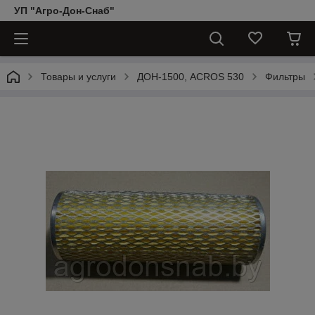
УП "Агро-Дон-Снаб"
Товары и услуги
ДОН-1500, АCROS 530
Фильтры