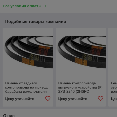
Все условия оплаты
Подобные товары компании
Ремень от заднего
Ремень контрпривода
Рем
контрпривода на привод
выгрузного устройства (К)
зер
барабана измельчителя
2УВ-2240 (2HSPC
вен
(К) SPC 5800Lw
2240La)
SP
Цену уточняйте
Цену уточняйте
Це
(С22х5772Li,)
(УВ
О нас