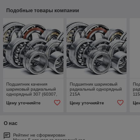
Подобные товары компании
Подшипник качения
Подшипник шариковый
По
шариковый радиальный
радиальный однорядный
ра
однорядный 307 (60307,
215А
115
80307, 180307, 6307)
180
Цену уточняйте
Цену уточняйте
Це
О нас
Рейтинг не сформирован