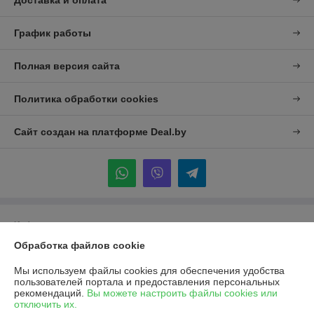
Доставка и оплата
График работы
Полная версия сайта
Политика обработки cookies
Сайт создан на платформе Deal.by
Информация для покупателя
Обработка файлов cookie
Юридическое лицо:
УП "Агро-Дон-Снаб"
220086 г. Минск, ул. Славинского 8А, к.5
Мы используем файлы cookies для обеспечения удобства
Регистрационный номер ЕГР: 190437992
пользователей портала и предоставления персональных
рекомендаций.
Вы можете настроить файлы cookies или
УНП: 190437992
отключить их.